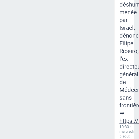
déshum
menée
par
Israël,
dénonc
Filipe
Ribeiro,
l’ex-
directe
général
de
Médeci
sans
frontièr
➡
https://
10:33 ·
mercredi
5 août