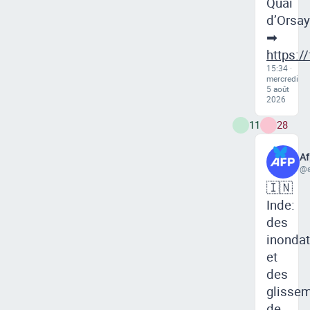
Quai
d’Orsay
➡
https:/
15:34 ·
mercredi
5 août
2026
11
28
Af
@a
🇮🇳
Inde:
des
inondat
et
des
glisse
de