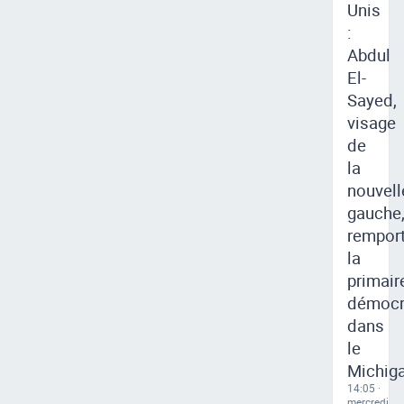
Unis
:
Abdul
El-
Sayed,
visage
de
la
nouvell
gauche
rempor
la
primair
démocr
dans
le
Michig
14:05 ·
mercredi