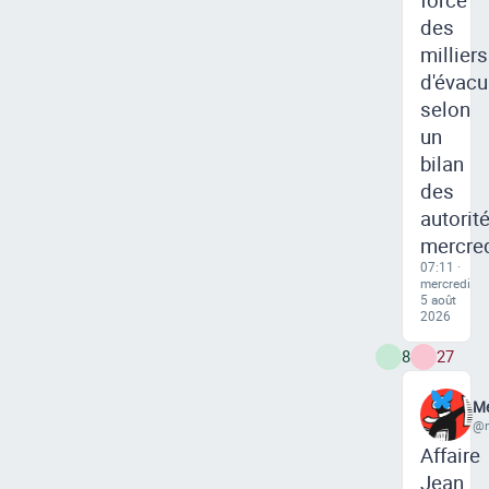
des
milliers
d'évacu
selon
un
bilan
des
autorit
mercred
07:11 ·
mercredi
5 août
2026
8
27
Me
@m
Affaire
Jean