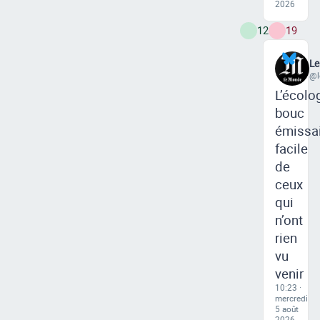
2026
12
19
L
@l
L’écolog
bouc
émissa
facile
de
ceux
qui
n’ont
rien
vu
venir
10:23 ·
mercredi
5 août
2026