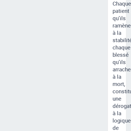
Chaque
patient
qu’ils
ramène
à la
stabilit
chaque
blessé
qu’ils
arrache
à la
mort,
constit
une
dérogat
à la
logique
de