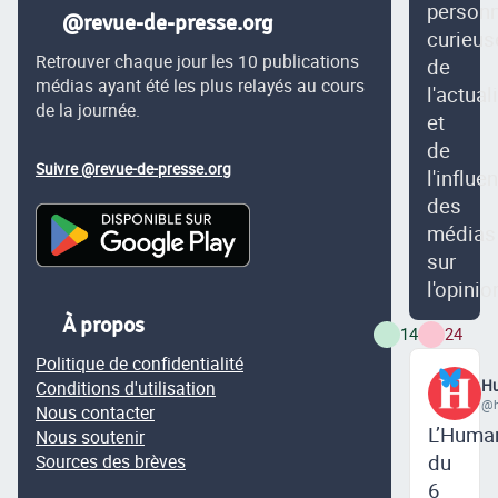
person
@revue-de-presse.org
curieus
Retrouver chaque jour les 10 publications
de
médias ayant été les plus relayés au cours
l'actual
de la journée.
et
de
Suivre @revue-de-presse.org
l'influe
des
médias
sur
l'opinio
À propos
14
24
Politique de confidentialité
Hu
Conditions d'utilisation
@h
Nous contacter
L’Huma
Nous soutenir
du
Sources des brèves
6