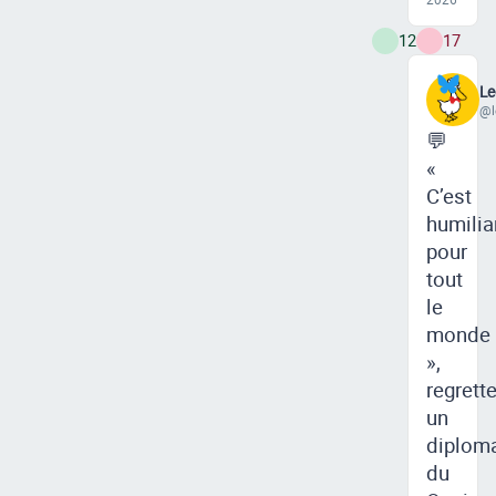
12
17
Le
@l
💬
«
C’est
humilia
pour
tout
le
monde
»,
regrett
un
diplom
du