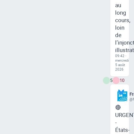
au
long
cours,
loin
de
l’injonc
illustra
09:42 ·
mercredi
5 août
2026
5
10
Fr
@f
🔴
URGEN
-
États-