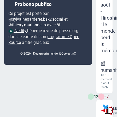
Pro bono publico
août
-
Ce projet est porté par
Hirosh
@sylvainegarderet.bsky.social
et
: le
@thierry.marianne.io
avec 💙.
monde
Netlify
héberge revue-de-presse.org
dans le cadre de son
programme Open
perd
Source
à titre gracieux.
la
mémoi
© 2026 · Design original de
@CcelestinC
📰
humanit
18:18 ·
mercredi
5 août
2026
12
27
Li
@l