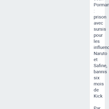
Porma
:
prison
avec
sursis
pour
les
influen
Naruto
et
Safine,
bannis
six
mois
de
Kick
Par