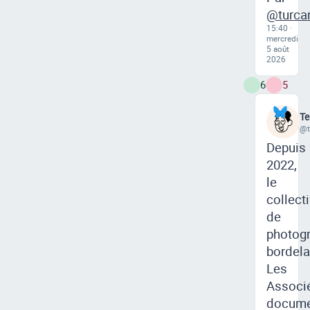
@turcan
15:40 ·
mercredi
5 août
2026
6
5
Te
@t
Depuis
2022,
le
collecti
de
photog
bordela
Les
Associ
docume