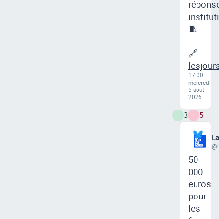
répons
institut
🧵
🔗
lesjour
17:00 ·
mercredi
5 août
2026
3
5
La
@l
50
000
euros
pour
les