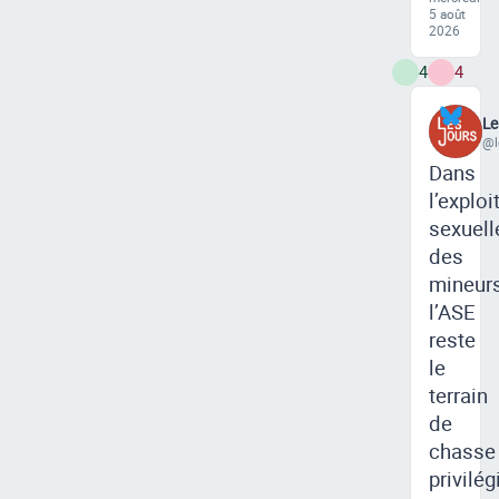
5 août
2026
4
4
Le
@l
Dans
l’exploi
sexuell
des
mineurs
l’ASE
reste
le
terrain
de
chasse
privilég