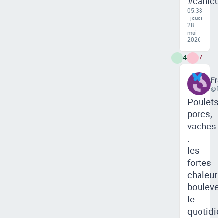
#canicu
05:38
· jeudi
28
mai
2026
4
7
Fr
@f
Poulets
porcs,
vaches
:
les
fortes
chaleur
bouleve
le
quotidi