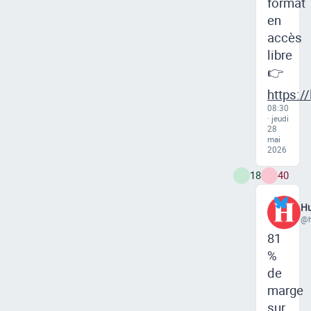
format
en
accès
libre
👉
https:/
08:30
· jeudi
28
mai
2026
18
40
Hu
@h
81
%
de
marge
sur