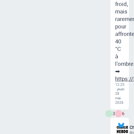
froid,
mais
rareme
pour
affront
40
°C
à
l’ombre
➡
https:/
12:25
· jeudi
28
mai
2026
3
6
Ch
@c