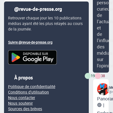
person
curieus
@revue-de-presse.org
de
Retrouver chaque jour les 10 publications
l'actual
médias ayant été les plus relayés au cours
et
de la journée.
de
l'influe
Suivre @revue-de-presse.org
des
médias
sur
l'opinio
19
38
À propos
Politique de confidentialité
Me
Conditions d'utilisation
@m
Nous contacter
Panora
Nous soutenir
🟢 |
Sources des brèves
Sarkozy