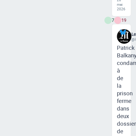
mai
2026
7
19
L
@l
Patrick
Balkan
conda
à
de
la
prison
ferme
dans
deux
dossie
de