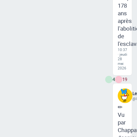
178
ans
après
l'abolit
de
l'escla
10:37
· jeudi
28
mai
2026
4
19
Le
@l
✏
Vu
par
Chappa