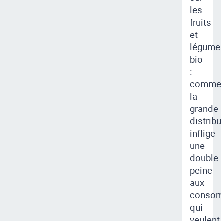
les
fruits
et
légume
bio
:
comme
la
grande
distrib
inflige
une
double
peine
aux
consom
qui
veulent