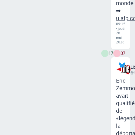
monde
➡
u.afp.
09:15
· jeudi
28
mai
2026
17
37
Li
@l
Eric
Zemmo
avait
qualifié
de
«légen
la
déporta