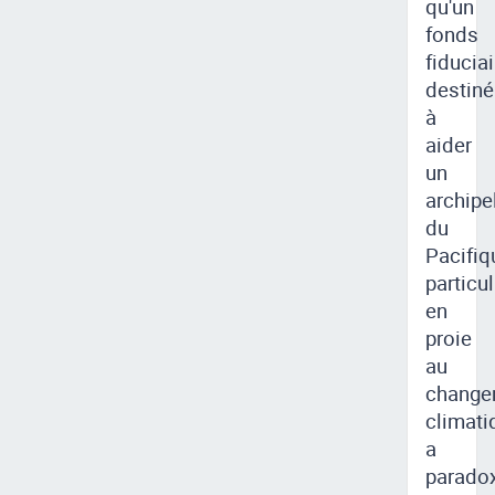
qu'un
fonds
fiduciai
destiné
à
aider
un
archipe
du
Pacifiq
particu
en
proie
au
change
climati
a
parado