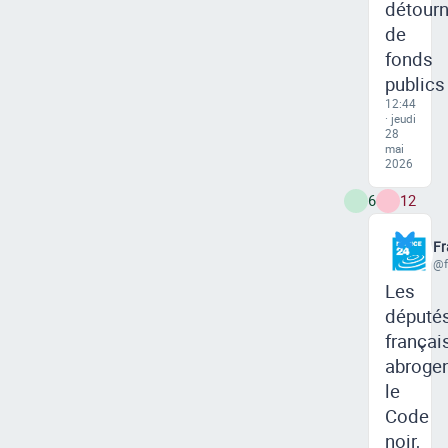
détour
de
fonds
publics
12:44
· jeudi
28
mai
2026
6
12
Fr
@f
Les
député
françai
abroge
le
Code
noir,