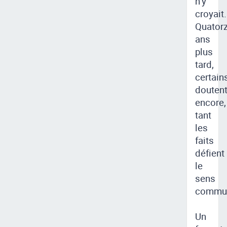
n’y
croyait.
Quator
ans
plus
tard,
certain
douten
encore,
tant
les
faits
défient
le
sens
commu
Un