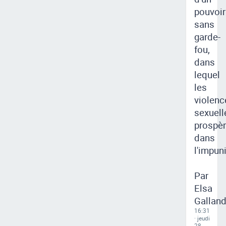
pouvoir
sans
garde-
fou,
dans
lequel
les
violenc
sexuell
prospèr
dans
l'impuni
Par
Elsa
Galland
16:31
· jeudi
28