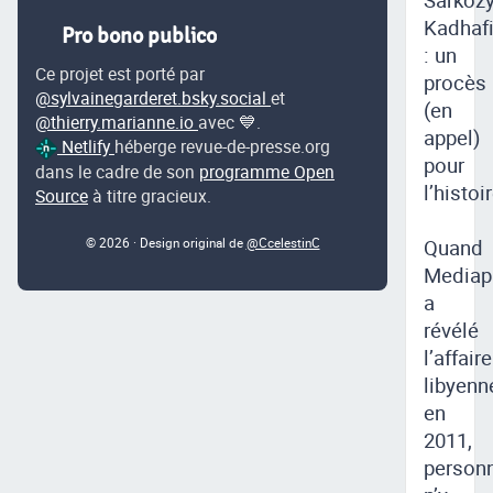
Kadhaf
Pro bono publico
: un
Ce projet est porté par
procès
@sylvainegarderet.bsky.social
et
(en
@thierry.marianne.io
avec 💙.
appel)
Netlify
héberge revue-de-presse.org
pour
dans le cadre de son
programme Open
l’histoi
Source
à titre gracieux.
Quand
© 2026 · Design original de
@CcelestinC
Mediap
a
révélé
l’affaire
libyenn
en
2011,
person