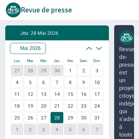
Revue de presse
Jeu. 28 Mai 2026
re
@r
pr
Revue-
Mai 2026
de-
Lun.
Mar.
Mer.
Jeu.
Ven.
Sam.
Dim.
presse.
27
28
29
30
1
2
3
est
un
4
5
6
7
8
9
10
projet
11
12
13
14
15
16
17
citoyen
indépe
18
19
20
21
22
23
24
qui
25
26
27
28
29
30
31
s'adres
à
1
2
3
4
5
6
7
toute