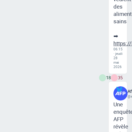
des
aliment
sains
➡
https:/
06:15
· jeudi
28
mai
2026
18
35
Af
@a
Une
enquêt
AFP
révèle