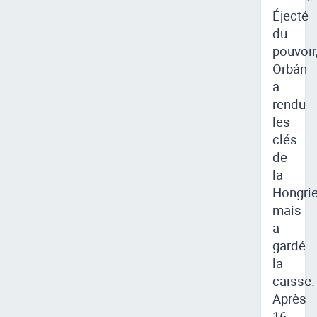
Éjecté
du
pouvoir
Orbán
a
rendu
les
clés
de
la
Hongri
mais
a
gardé
la
caisse.
Après
16