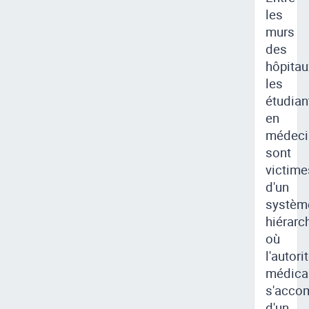
les
murs
des
hôpitau
les
étudian
en
médeci
sont
victime
d'un
systèm
hiérarc
où
l'autori
médica
s'acco
d'un