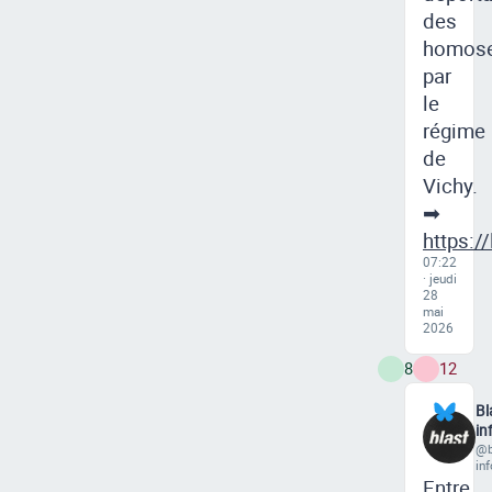
des
homose
par
le
régime
de
Vichy.
➡
https://
07:22
· jeudi
28
mai
2026
8
12
Bl
in
@b
inf
Entre