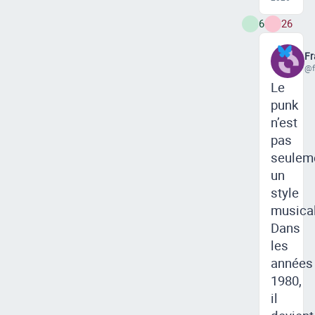
6
26
Fr
@f
Le
punk
n’est
pas
seulem
un
style
musical
Dans
les
années
1980,
il