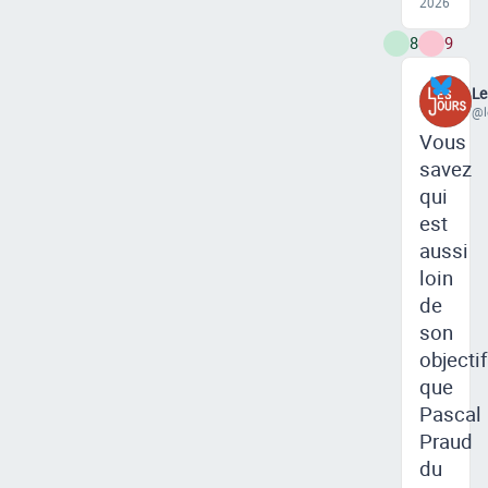
2026
8
9
Le
@l
Vous
savez
qui
est
aussi
loin
de
son
objectif
que
Pascal
Praud
du