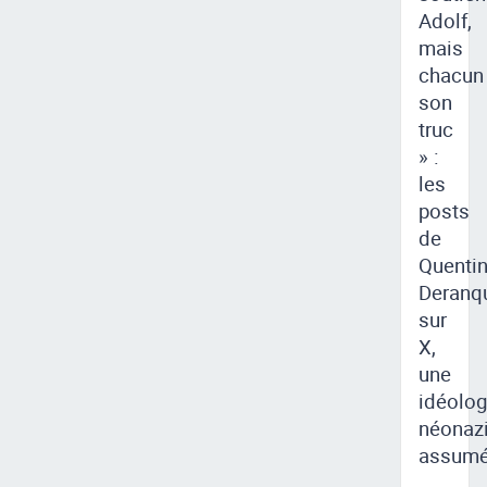
Adolf,
mais
chacun
son
truc
» :
les
posts
de
Quenti
Deranq
sur
X,
une
idéolog
néonaz
assum