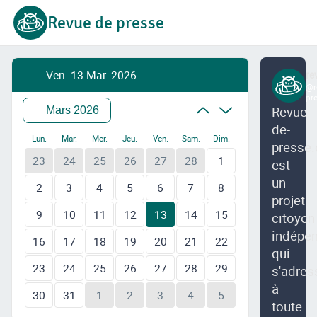
Revue de presse
Ven. 13 Mar. 2026
re
@r
pr
Revue-
Mars 2026
de-
Lun.
Mar.
Mer.
Jeu.
Ven.
Sam.
Dim.
presse.
23
24
25
26
27
28
1
est
un
2
3
4
5
6
7
8
projet
9
10
11
12
13
14
15
citoyen
indépe
16
17
18
19
20
21
22
qui
23
24
25
26
27
28
29
s'adres
à
30
31
1
2
3
4
5
toute