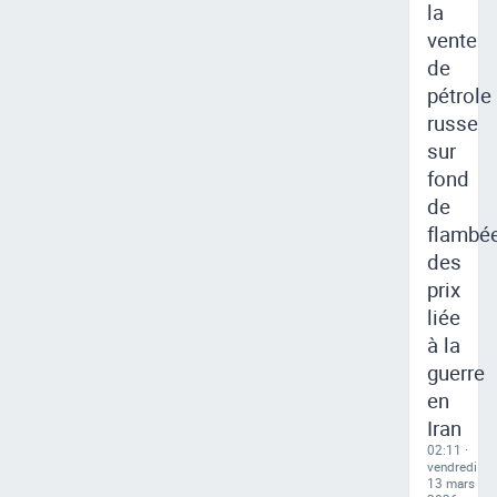
la
vente
de
pétrole
russe
sur
fond
de
flambé
des
prix
liée
à la
guerre
en
Iran
02:11 ·
vendredi
13 mars