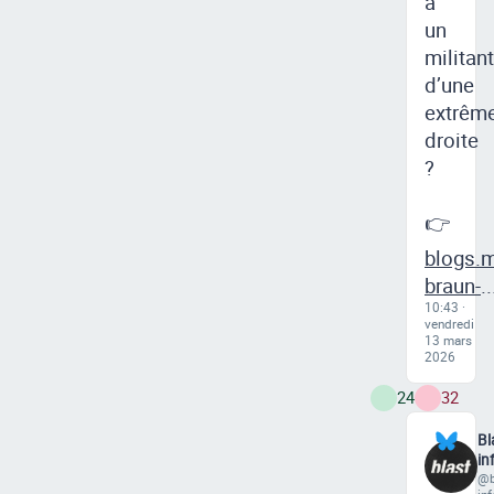
à
un
militant
d’une
extrêm
droite
?
👉
blogs.m
braun-
..
10:43 ·
vendredi
13 mars
2026
24
32
Bl
in
@b