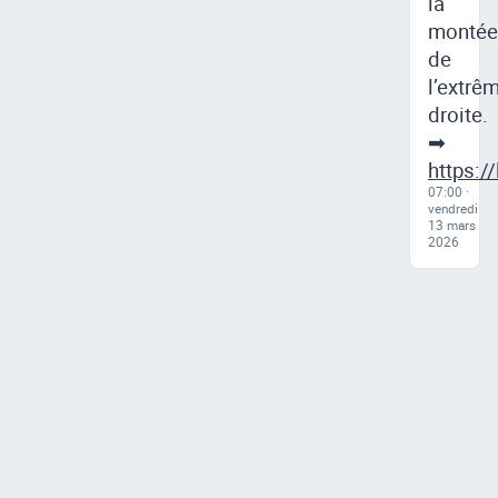
la
montée
de
l’extrê
droite.
➡
https:/
07:00 ·
vendredi
13 mars
2026