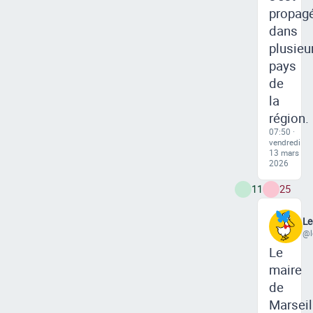
propag
dans
plusieu
pays
de
la
région.
07:50 ·
vendredi
13 mars
2026
11
25
Le
@l
Le
maire
de
Marseil