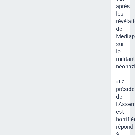
après
les
révélat
de
Mediap
sur
le
militant
néonazi
«La
préside
de
l’Asse
est
horrifié
répond
à