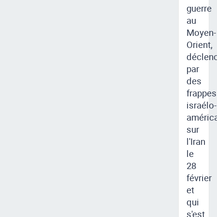
guerre
au
Moyen-
Orient,
déclen
par
des
frappes
israélo-
améric
sur
l'Iran
le
28
février
et
qui
s'est