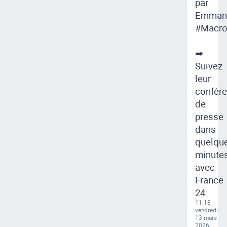
par
Emman
#Macro
➡
Suivez
leur
confér
de
presse
dans
quelqu
minute
avec
France
24
11:18 ·
vendredi
13 mars
2026