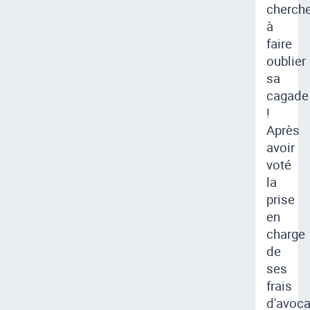
cherch
à
faire
oublier
sa
cagade
!
Après
avoir
voté
la
prise
en
charge
de
ses
frais
d'avoca