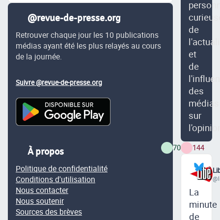
person
curieus
@revue-de-presse.org
de
Retrouver chaque jour les 10 publications
l'actual
médias ayant été les plus relayés au cours
et
de la journée.
de
l'influe
Suivre @revue-de-presse.org
des
médias
sur
l'opinio
70
144
À propos
Politique de confidentialité
Li
Conditions d'utilisation
@l
Nous contacter
La
Nous soutenir
minute
Sources des brèves
de