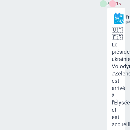
7
15
Fr
@f
🇺🇦
🇫🇷
Le
préside
ukraini
Volody
#Zelens
est
arrivé
à
l'Élysée
et
est
accueill