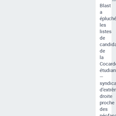
inf
Blast
a
épluch
les
listes
de
candid
de
la
Cocard
étudian
—
syndica
d’extrê
droite
proche
des
néofasc