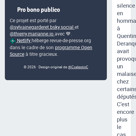
silence
Pro bono publico
en
homma
Ce projet est porté par
@sylvainegarderet.bsky.social
et
à
@thierry.marianne.io
avec 💙.
Quenti
Netlify
héberge revue-de-presse.org
Deranq
dans le cadre de son
programme Open
avait
Source
à titre gracieux.
provoq
un
© 2026 · Design original de
@CcelestinC
malais
chez
certain
députés
C’est
encore
plus
le
cas