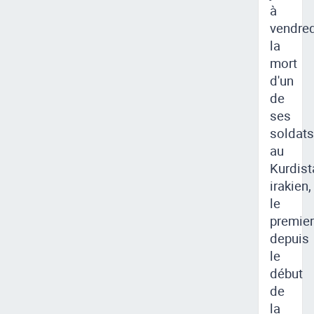
à
vendred
la
mort
d'un
de
ses
soldats
au
Kurdist
irakien,
le
premier
depuis
le
début
de
la