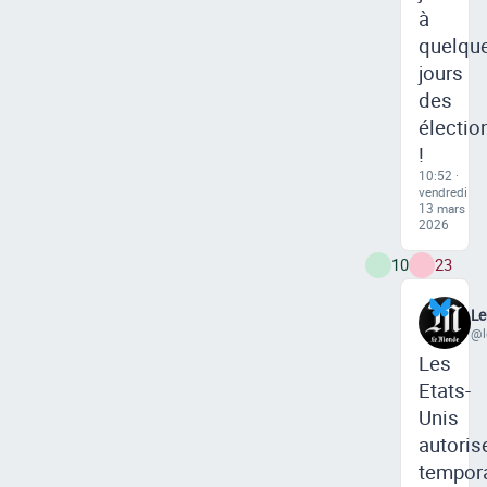
à
quelqu
jours
des
électio
!
10:52 ·
vendredi
13 mars
2026
10
23
L
@l
Les
Etats-
Unis
autoris
tempor