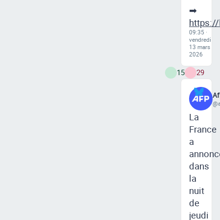
➡
https:/
09:35 ·
vendredi
13 mars
2026
15
29
Af
@a
La
France
a
annonc
dans
la
nuit
de
jeudi