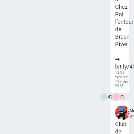
Chez
Pol
l’entou
de
Braun-
Pivet.
➡
bit.ly/
12:02 ·
vendredi
13 mars
2026
42
72
Me
@m
Club
de