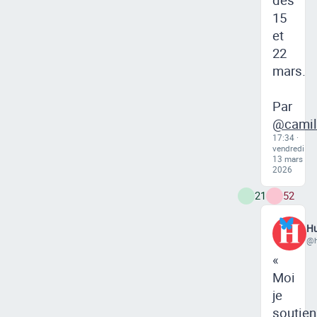
15
et
22
mars.
Par
@camill
17:34 ·
vendredi
13 mars
2026
21
52
Hu
@h
«
Moi
je
soutien