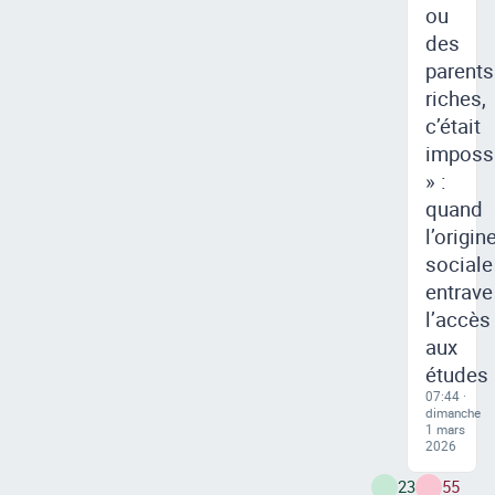
ou
des
parents
riches,
c’était
imposs
» :
quand
l’origin
sociale
entrave
l’accès
aux
études
07:44 ·
dimanche
1 mars
2026
23
55