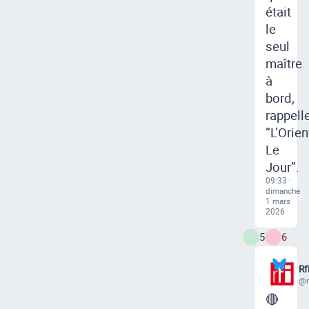
était
le
seul
maître
à
bord,
rappell
“L’Orien
Le
Jour”.
09:33 ·
dimanche
1 mars
2026
5
6
Rf
@rf
🔴