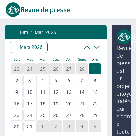
Revue de presse
Dim. 1 Mar. 2026
re
@r
pr
Revue-
Mars 2026
de-
Lun.
Mar.
Mer.
Jeu.
Ven.
Sam.
Dim.
presse.
23
24
25
26
27
28
1
est
un
2
3
4
5
6
7
8
projet
9
10
11
12
13
14
15
citoyen
indépe
16
17
18
19
20
21
22
qui
23
24
25
26
27
28
29
s'adres
à
30
31
1
2
3
4
5
toute