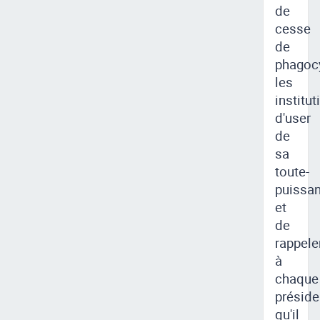
de
cesse
de
phagoc
les
institut
d'user
de
sa
toute-
puissa
et
de
rappele
à
chaque
préside
qu'il