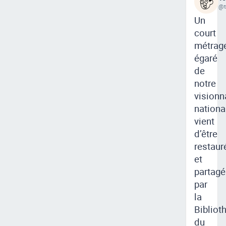
@t
Un
court
métrag
égaré
de
notre
visionn
nationa
vient
d’être
restaur
et
partagé
par
la
Bibliot
du