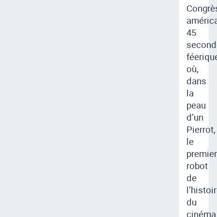
Congrè
américa
45
second
féeriqu
où,
dans
la
peau
d’un
Pierrot,
le
premier
robot
de
l’histoi
du
cinéma