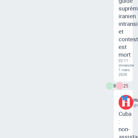
guide
suprêm
iranien
intrans
et
contest
est
mort
02:11 ·
dimanche
1 mars
2026
8
25
Hu
@h
Cuba
:
non-
assist