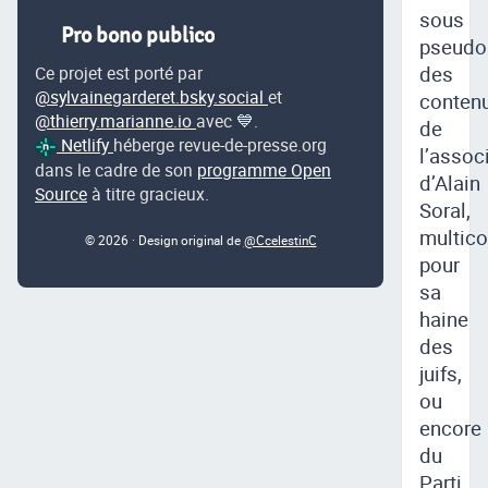
sous
Pro bono publico
pseudo
des
Ce projet est porté par
@sylvainegarderet.bsky.social
et
conten
@thierry.marianne.io
avec 💙.
de
Netlify
héberge revue-de-presse.org
l’assoc
dans le cadre de son
programme Open
d’Alain
Source
à titre gracieux.
Soral,
multic
© 2026 · Design original de
@CcelestinC
pour
sa
haine
des
juifs,
ou
encore
du
Parti