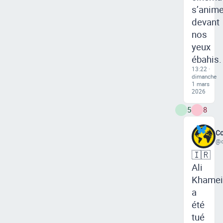
s’anim
devant
nos
yeux
ébahis.
13:22 ·
dimanche
1 mars
2026
5
8
Co
@c
🇮🇷
Ali
Khamei
a
été
tué