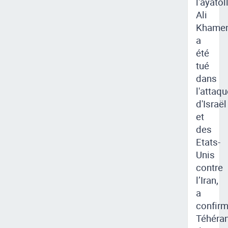
l'ayatol
Ali
Khamen
a
été
tué
dans
l'attaq
d'Israël
et
des
Etats-
Unis
contre
l’Iran,
a
confir
Téhéra