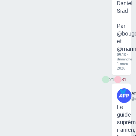
Daniel
Siad
Par
@bougo
et
@marine
09:10 ·
dimanche
1 mars
2026
21
31
Af
@a
Le
guide
suprêm
iranien,