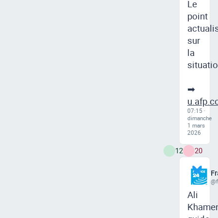
Le
point
actuali
sur
la
situatio
➡
u.afp.
07:15 ·
dimanche
1 mars
2026
12
20
Fr
@f
Ali
Khamen