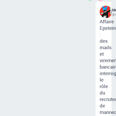
Me
@m
Affaire
Epstein
:
des
mails
et
vireme
bancair
interro
le
rôle
du
recrute
de
manneq