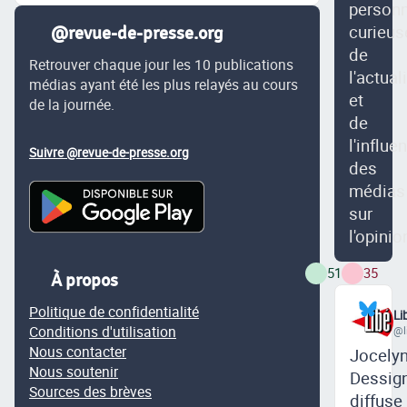
person
curieus
@revue-de-presse.org
de
Retrouver chaque jour les 10 publications
l'actual
médias ayant été les plus relayés au cours
et
de la journée.
de
l'influe
Suivre @revue-de-presse.org
des
médias
sur
l'opinio
51
35
À propos
Politique de confidentialité
Li
Conditions d'utilisation
@l
Nous contacter
Jocely
Nous soutenir
Dessig
Sources des brèves
diffuse