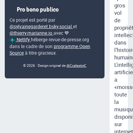
gros
Pro bono publico
vol
de
Ce projet est porté par
@sylvainegarderet.bsky.social
et
proprié
@thierry.marianne.io
avec 💙.
intellec
Netlify
héberge revue-de-presse.org
dans
dans le cadre de son
programme Open
l'histoi
Source
à titre gracieux.
humain
L'intell
© 2026 · Design original de
@CcelestinC
artificie
a
«moiss
toute
la
musiqu
disponi
sur
internet