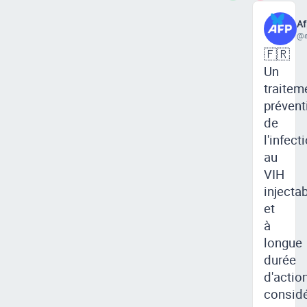
Af
@a
🇫🇷
Un
traitem
prévent
de
l'infect
au
VIH
injecta
et
à
longue
durée
d'action
consid