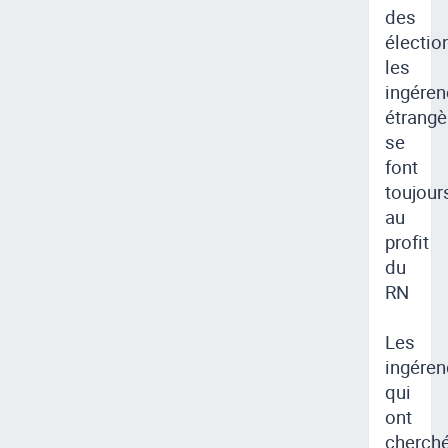
des
électio
les
ingére
étrangè
se
font
toujour
au
profit
du
RN
Les
ingére
qui
ont
cherch