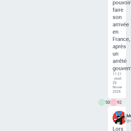
pouvoir
faire
son
arrivée
en
France,
après
un
arrêté
gouver
11:21
· jeudi
26
février
2026
50
92
Me
@m
Lors