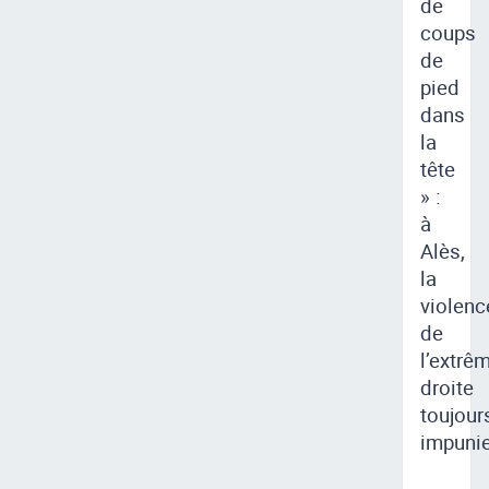
de
coups
de
pied
dans
la
tête
» :
à
Alès,
la
violenc
de
l’extrê
droite
toujour
impuni