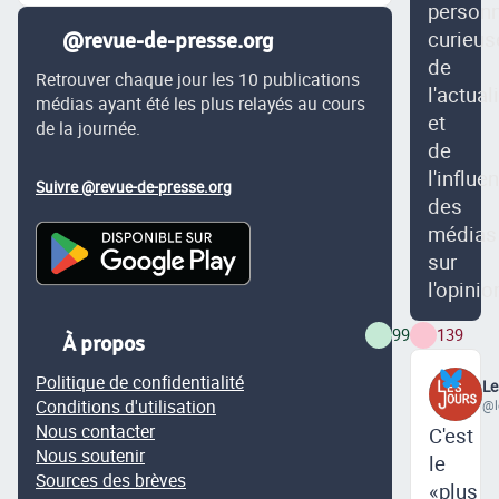
person
curieus
@revue-de-presse.org
de
Retrouver chaque jour les 10 publications
l'actual
médias ayant été les plus relayés au cours
et
de la journée.
de
l'influe
Suivre @revue-de-presse.org
des
médias
sur
l'opinio
99
139
À propos
Politique de confidentialité
Le
Conditions d'utilisation
@l
Nous contacter
C'est
Nous soutenir
le
Sources des brèves
«plus