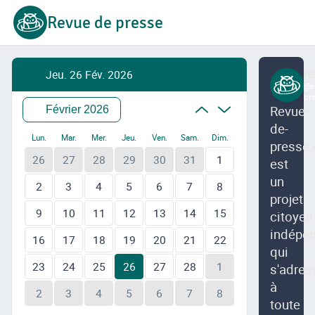
Revue de presse
Jeu. 26 Fév. 2026
re
@r
pr
Revue-
Février 2026
de-
Lun.
Mar.
Mer.
Jeu.
Ven.
Sam.
Dim.
presse.
26
27
28
29
30
31
1
est
un
2
3
4
5
6
7
8
projet
9
10
11
12
13
14
15
citoyen
indépe
16
17
18
19
20
21
22
qui
23
24
25
26
27
28
1
s'adres
à
2
3
4
5
6
7
8
toute