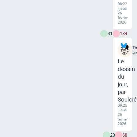
08:22
· jeudi
26
février
2026
31
134
Te
@t
Le
dessin
du
jour,
par
Soulcié
09:25
· jeudi
26
février
2026
23
68