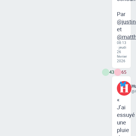
Par
@justin
et
@matth
08:13
· jeudi
26
février
2026
43
65
Hu
@h
«
J’ai
essuyé
une
pluie