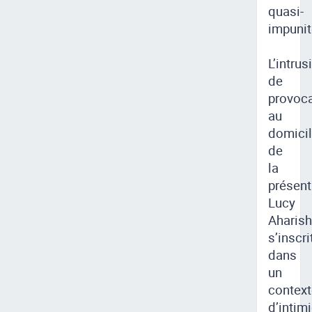
quasi-
impunit
L’intrus
de
provoc
au
domici
de
la
présent
Lucy
Aharish
s’inscri
dans
un
context
d’intim