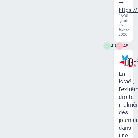
➡
https:/
16:30
· jeudi
26
février
2026
43
48
Li
@l
En
Israël,
l’extrê
droite
malmè
des
journal
dans
une