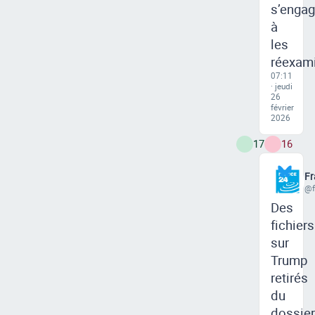
s’enga
à
les
réexam
07:11
· jeudi
26
février
2026
17
16
Fr
@f
Des
fichiers
sur
Trump
retirés
du
dossier