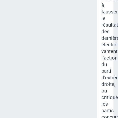
à
fausser
le
résultat
des
dernièr
électio
vantent
l’action
du
parti
d’extrê
droite,
ou
critiqu
les
partis
concurr