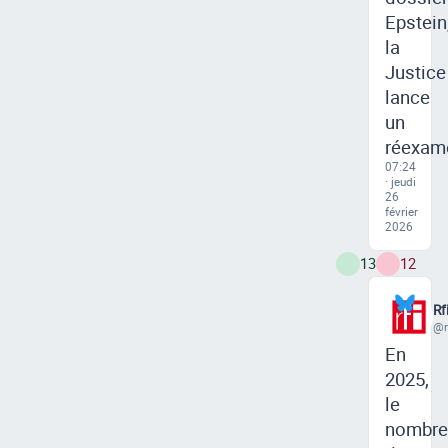
Epstein
la
Justice
lance
un
réexam
07:24
· jeudi
26
février
2026
13
12
Rf
@rf
En
2025,
le
nombre