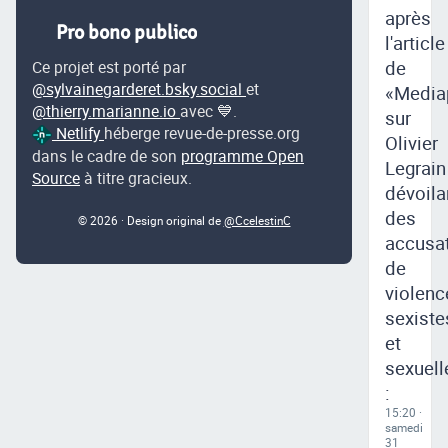
après
Pro bono publico
l'article
de
Ce projet est porté par
@sylvainegarderet.bsky.social
et
«Media
@thierry.marianne.io
avec 💙.
sur
Netlify
héberge revue-de-presse.org
Olivier
dans le cadre de son
programme Open
Legrain
Source
à titre gracieux.
dévoila
des
© 2026 · Design original de
@CcelestinC
accusa
de
violenc
sexiste
et
sexuell
:
15:20 ·
samedi
31