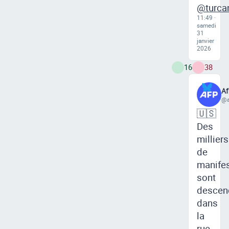
@turcan
11:49 ·
samedi
31
janvier
2026
16
38
Af
@a
🇺🇸
Des
milliers
de
manife
sont
descen
dans
la
rue