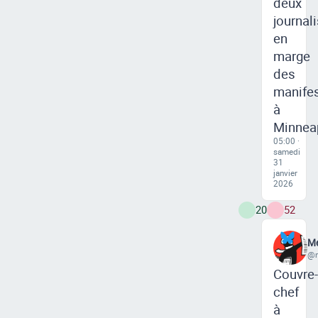
deux
journal
en
marge
des
manifes
à
Minnea
05:00 ·
samedi
31
janvier
2026
20
52
Me
@m
Couvre-
chef
à