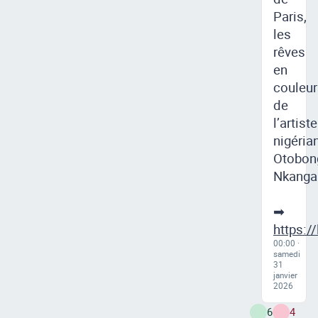
Paris,
les
rêves
en
couleur
de
l’artiste
nigéria
Otobon
Nkanga
➡
https:/
00:00 ·
samedi
31
janvier
2026
6
4