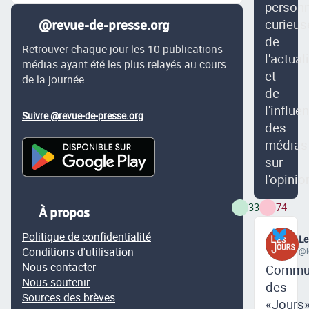
person
curieus
@revue-de-presse.org
de
Retrouver chaque jour les 10 publications
l'actual
médias ayant été les plus relayés au cours
et
de la journée.
de
l'influe
Suivre @revue-de-presse.org
des
médias
sur
l'opinio
33
74
À propos
Politique de confidentialité
Le
Conditions d'utilisation
@l
Nous contacter
Commu
Nous soutenir
des
Sources des brèves
«Jours