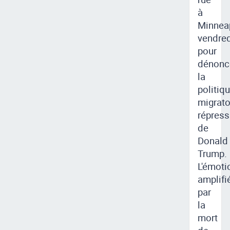
à
Minnea
vendred
pour
dénonc
la
politiq
migrato
répress
de
Donald
Trump.
L'émoti
amplifi
par
la
mort