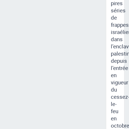
pires
séries
de
frappes
israéli
dans
l’encla
palesti
depuis
l’entrée
en
vigueur
du
cessez
le-
feu
en
octobre