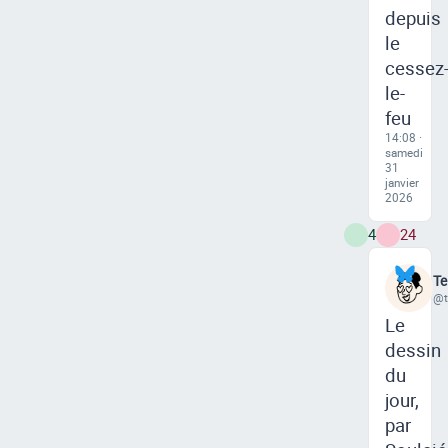
depuis
le
cessez
le-
feu
14:08 ·
samedi
31
janvier
2026
4
24
Te
@t
Le
dessin
du
jour,
par