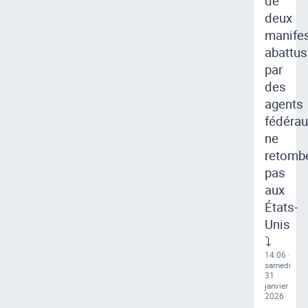
de
deux
manife
abattus
par
des
agents
fédérau
ne
retomb
pas
aux
États-
Unis
⤵
14:06 ·
samedi
31
janvier
2026