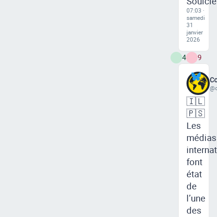
Soulcié
07:03 ·
samedi
31
janvier
2026
4
9
Co
@c
🇮🇱
🇵🇸
Les
médias
interna
font
état
de
l’une
des