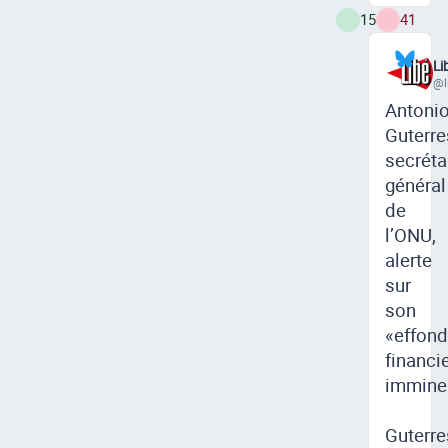
15
41
Li
@l
Antoni
Guterre
secréta
général
de
l’ONU,
alerte
sur
son
«effon
financi
immine
Guterre