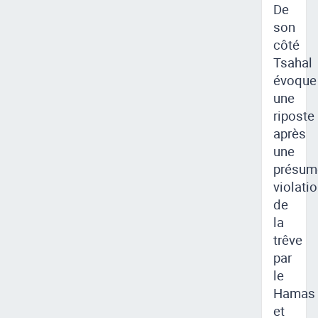
De
son
côté
Tsahal
évoque
une
riposte
après
une
présum
violati
de
la
trêve
par
le
Hamas
et