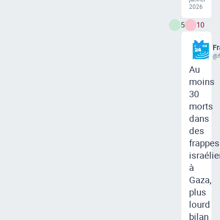
2026
5
10
Fr
@f
Au
moins
30
morts
dans
des
frappes
israéli
à
Gaza,
plus
lourd
bilan