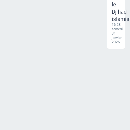
le
Djihad
islamis
16:28 ·
samedi
31
janvier
2026