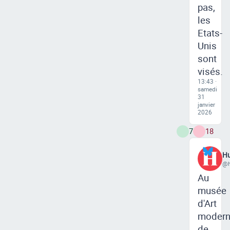
pas,
les
Etats-
Unis
sont
visés.
13:43 ·
samedi
31
janvier
2026
7
18
Hu
@h
Au
musée
d'Art
moder
de