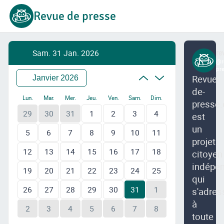
Revue de presse
Sam. 31 Jan. 2026
re
@r
pr
Revue-
Janvier 2026
de-
Lun.
Mar.
Mer.
Jeu.
Ven.
Sam.
Dim.
presse.
29
30
31
1
2
3
4
est
un
5
6
7
8
9
10
11
projet
12
13
14
15
16
17
18
citoyen
indépe
19
20
21
22
23
24
25
qui
26
27
28
29
30
31
1
s'adres
à
2
3
4
5
6
7
8
toute