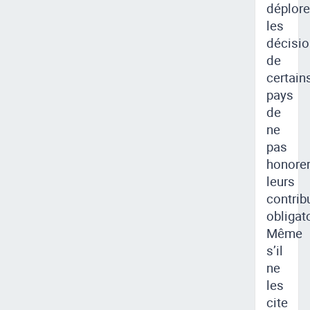
déplore
les
décisi
de
certain
pays
de
ne
pas
honore
leurs
contrib
obligat
Même
s’il
ne
les
cite