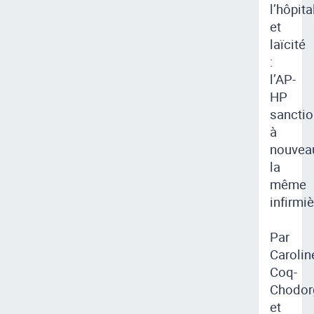
l’hôpita
et
laïcité
:
l’AP-
HP
sancti
à
nouvea
la
même
infirmi
Par
Carolin
Coq-
Chodor
et