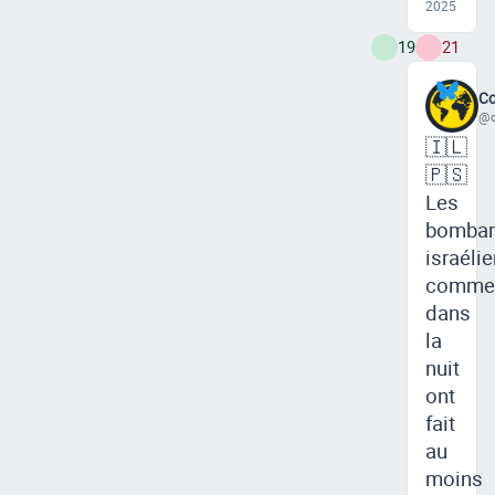
2025
19
21
Co
@c
🇮🇱
🇵🇸
Les
bombar
israéli
comme
dans
la
nuit
ont
fait
au
moins