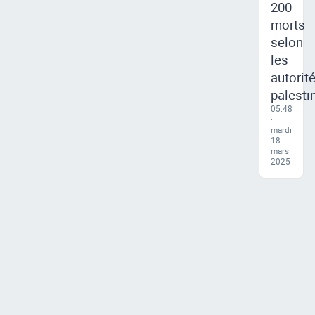
200
morts
selon
les
autorit
palesti
05:48
·
mardi
18
mars
2025