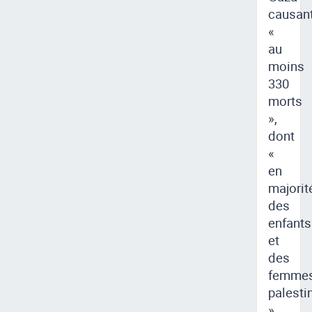
causan
«
au
moins
330
morts
»,
dont
«
en
majorit
des
enfants
et
des
femme
palesti
»