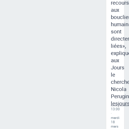
recours
aux
bouclie
humain
sont
direct
liées»,
expliqu
aux
Jours
le
cherch
Nicola
lesjour
13:00
·
mardi
18
mars