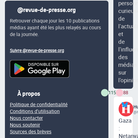
person
@revue-de-presse.org
curieus
de
Retrouver chaque jour les 10 publications
l'actual
médias ayant été les plus relayés au cours
et
de la journée.
de
l'influe
Suivre @revue-de-presse.org
des
médias
sur
l'opinio
115
88
À propos
Politique de confidentialité
Hu
Conditions d'utilisation
@h
Nous contacter
Gaza
Nous soutenir
:
Sources des brèves
Netany