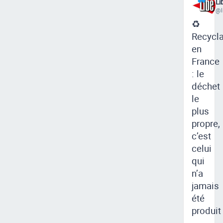
Li
@l
♻
Recycl
en
France
: le
déchet
le
plus
propre,
c’est
celui
qui
n’a
jamais
été
produit