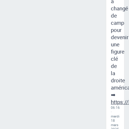
a
changé
de
camp
pour
devenir
une
figure
clé
de
la
droite
américa
➡
https://
06:16
·
mardi
18
mars