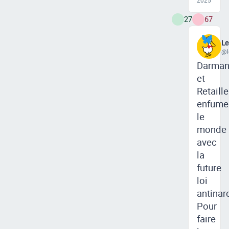
2025
27
67
Le
@l
Darman
et
Retaill
enfume
le
monde
avec
la
future
loi
antinar
Pour
faire