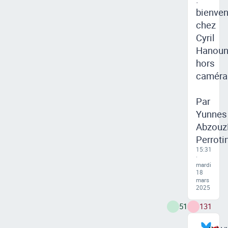
bienve
chez
Cyril
Hanou
hors
caméra
Par
Yunnes
Abzouz
Perroti
15:31
·
mardi
18
mars
2025
51
131