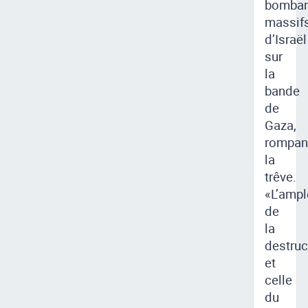
bombar
massif
d’Israël
sur
la
bande
de
Gaza,
rompan
la
trêve.
«L’ampl
de
la
destruc
et
celle
du