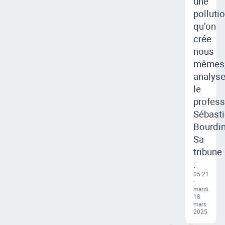
une
polluti
qu’on
crée
nous-
mêmes
analys
le
profess
Sébast
Bourdin
Sa
tribune
:
05:21
·
mardi
18
mars
2025