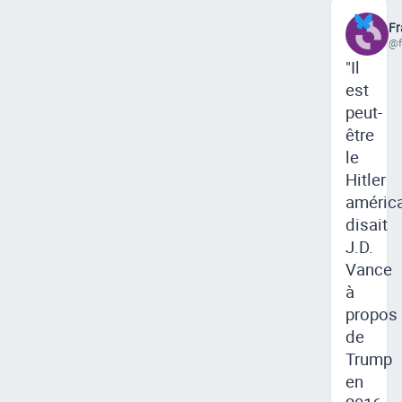
Fr
@f
"Il
est
peut-
être
le
Hitler
américai
disait
J.D.
Vance
à
propos
de
Trump
en