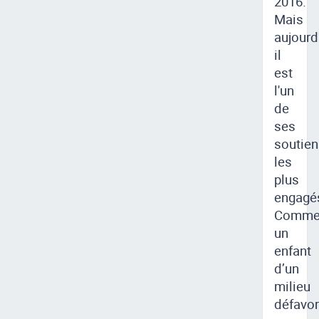
2016.
Mais
aujourd'
il
est
l'un
de
ses
soutien
les
plus
engagé
Comme
un
enfant
d’un
milieu
défavor