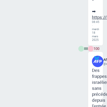
➡
https:/
08:45
·
mardi
18
mars
2025
88
100
Af
@a
Des
frappes
israéli
sans
précéd
depuis
l'entrée