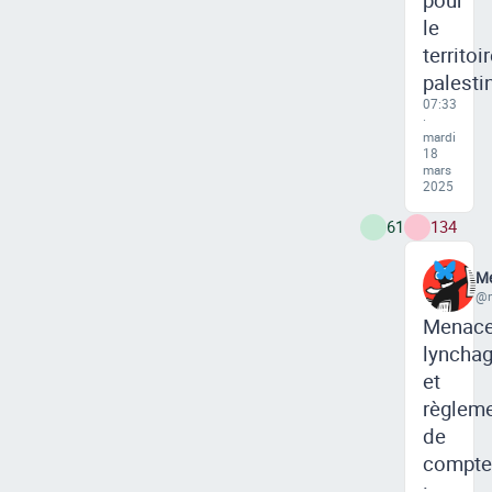
le
territoi
palesti
07:33
·
mardi
18
mars
2025
61
134
Me
@m
Menace
lyncha
et
règlem
de
compte
: