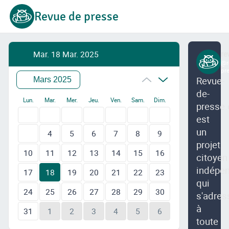
Revue de presse
Mar. 18 Mar. 2025
re
@r
pr
Revue-
Mars 2025
de-
Lun.
Mar.
Mer.
Jeu.
Ven.
Sam.
Dim.
presse.
est
un
4
5
6
7
8
9
projet
10
11
12
13
14
15
16
citoyen
indépe
17
18
19
20
21
22
23
qui
24
25
26
27
28
29
30
s'adres
à
31
1
2
3
4
5
6
toute