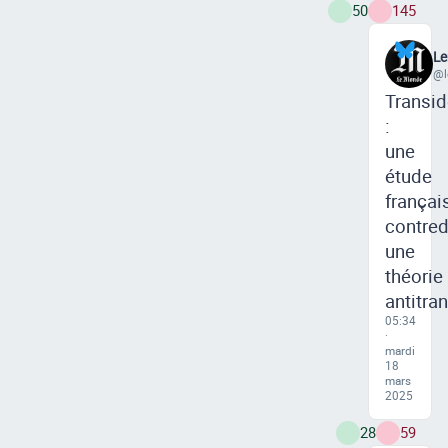
50
145
L
@l
Transid
:
une
étude
françai
contred
une
théorie
antitra
05:34
·
mardi
18
mars
2025
28
59