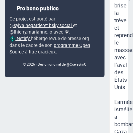
brise
Pro bono publico
la
Ce projet est porté par
trêve
@sylvainegarderet.bsky.social
et
et
@thierry.marianne.io
avec 💙.
reprend
Netlify
héberge revue-de-presse.org
le
dans le cadre de son
programme Open
massac
Source
à titre gracieux.
avec
l’aval
© 2026 · Design original de
@CcelestinC
des
États-
Unis
L'armée
israéli
a
bombar
Gaza