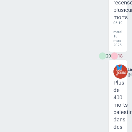
recens
plusieu
morts
06:19
·
mardi
18
mars
2025
20
18
Le
@l
Plus
de
400
morts
palesti
dans
des