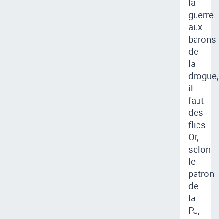
la
guerre
aux
barons
de
la
drogue,
il
faut
des
flics.
Or,
selon
le
patron
de
la
PJ,