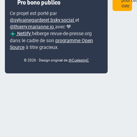
pour cet
Pro bono publico
date.
Ce projet est porté par
@sylvainegarderet.bsky.social
et
@thierry.marianne.io
avec 💙.
Netlify
héberge revue-de-presse.org
dans le cadre de son
programme Open
Source
à titre gracieux.
© 2026 · Design original de
@CcelestinC