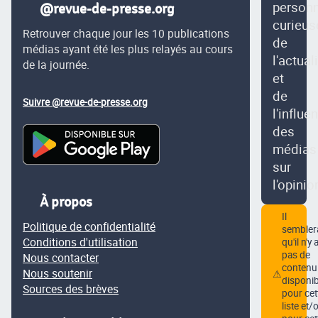
person
@revue-de-presse.org
curieus
Retrouver chaque jour les 10 publications
de
médias ayant été les plus relayés au cours
l'actual
de la journée.
et
de
Suivre @revue-de-presse.org
l'influe
des
médias
sur
l'opinio
À propos
Il
Politique de confidentialité
semblera
Conditions d'utilisation
qu'il n'y 
pas de
Nous contacter
contenu
Nous soutenir
⚠
disponib
Sources des brèves
pour cet
liste et/