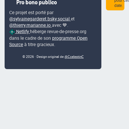
pour cet
Pro bono publico
date.
Ce projet est porté par
@sylvainegarderet.bsky.social
et
@thierry.marianne.io
avec 💙.
Netlify
héberge revue-de-presse.org
dans le cadre de son
programme Open
Source
à titre gracieux.
© 2026 · Design original de
@CcelestinC