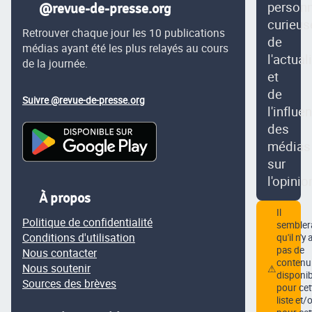
person
@revue-de-presse.org
curieus
Retrouver chaque jour les 10 publications
de
médias ayant été les plus relayés au cours
l'actual
de la journée.
et
de
Suivre @revue-de-presse.org
l'influe
des
médias
sur
l'opinio
À propos
Il
Politique de confidentialité
semblera
Conditions d'utilisation
qu'il n'y 
pas de
Nous contacter
contenu
Nous soutenir
⚠
disponib
Sources des brèves
pour cet
liste et/