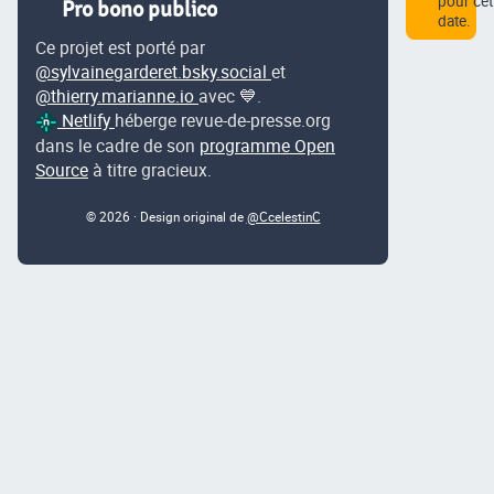
pour cet
Pro bono publico
date.
Ce projet est porté par
@sylvainegarderet.bsky.social
et
@thierry.marianne.io
avec 💙.
Netlify
héberge revue-de-presse.org
dans le cadre de son
programme Open
Source
à titre gracieux.
© 2026 · Design original de
@CcelestinC