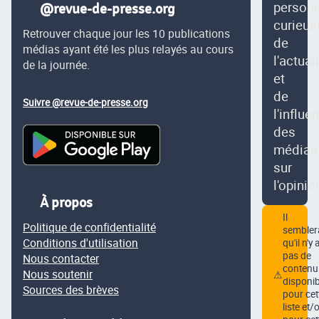
person
@revue-de-presse.org
curieus
Retrouver chaque jour les 10 publications
de
médias ayant été les plus relayés au cours
l'actual
de la journée.
et
de
Suivre @revue-de-presse.org
l'influe
des
médias
sur
l'opinio
À propos
Il
Politique de confidentialité
semblera
Conditions d'utilisation
qu'il n'y 
pas de
Nous contacter
contenu
Nous soutenir
⚠
disponib
Sources des brèves
pour cet
liste et/