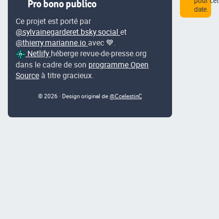
pour cet
Pro bono publico
date.
Ce projet est porté par
@sylvainegarderet.bsky.social
et
@thierry.marianne.io
avec 💙.
Netlify
héberge revue-de-presse.org
dans le cadre de son
programme Open
Source
à titre gracieux.
© 2026 · Design original de
@CcelestinC