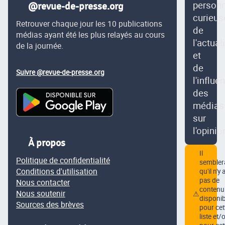
person
@revue-de-presse.org
curieus
Retrouver chaque jour les 10 publications
de
médias ayant été les plus relayés au cours
l'actual
de la journée.
et
de
Suivre @revue-de-presse.org
l'influe
des
médias
sur
l'opinio
À propos
Il
Politique de confidentialité
semblera
Conditions d'utilisation
qu'il n'y 
pas de
Nous contacter
contenu
Nous soutenir
⚠
disponib
Sources des brèves
pour cet
liste et/