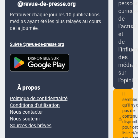
person
@revue-de-presse.org
curieus
Retrouver chaque jour les 10 publications
de
médias ayant été les plus relayés au cours
l'actual
de la journée.
et
de
Suivre @revue-de-presse.org
l'influe
des
médias
sur
l'opinio
À propos
Il
Politique de confidentialité
semblera
Conditions d'utilisation
qu'il n'y 
pas de
Nous contacter
contenu
Nous soutenir
⚠
disponib
Sources des brèves
pour cet
liste et/