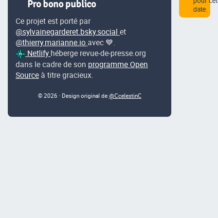
pour cet
Pro bono publico
date.
Ce projet est porté par
@sylvainegarderet.bsky.social
et
@thierry.marianne.io
avec 💙.
Netlify
héberge revue-de-presse.org
dans le cadre de son
programme Open
Source
à titre gracieux.
© 2026 · Design original de
@CcelestinC