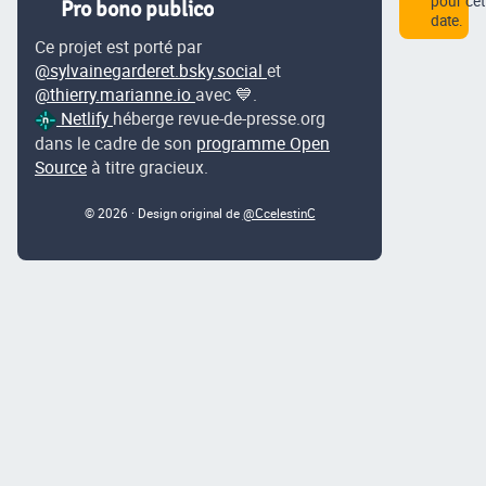
pour cet
Pro bono publico
date.
Ce projet est porté par
@sylvainegarderet.bsky.social
et
@thierry.marianne.io
avec 💙.
Netlify
héberge revue-de-presse.org
dans le cadre de son
programme Open
Source
à titre gracieux.
© 2026 · Design original de
@CcelestinC