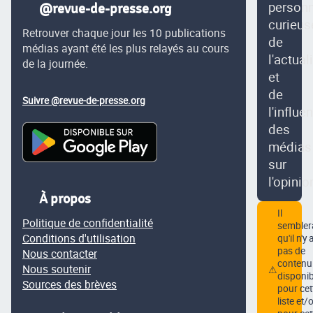
person
@revue-de-presse.org
curieus
Retrouver chaque jour les 10 publications
de
médias ayant été les plus relayés au cours
l'actual
de la journée.
et
de
Suivre @revue-de-presse.org
l'influe
des
médias
sur
l'opinio
À propos
Il
Politique de confidentialité
semblera
Conditions d'utilisation
qu'il n'y 
pas de
Nous contacter
contenu
Nous soutenir
⚠
disponib
Sources des brèves
pour cet
liste et/