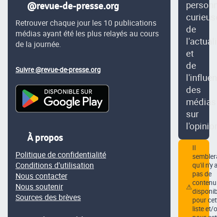
person
@revue-de-presse.org
curieus
Retrouver chaque jour les 10 publications
de
médias ayant été les plus relayés au cours
l'actual
de la journée.
et
de
Suivre @revue-de-presse.org
l'influe
des
médias
sur
l'opinio
À propos
Il
Politique de confidentialité
semblera
Conditions d'utilisation
qu'il n'y 
pas de
Nous contacter
contenu
Nous soutenir
⚠
disponib
Sources des brèves
pour cet
liste et/