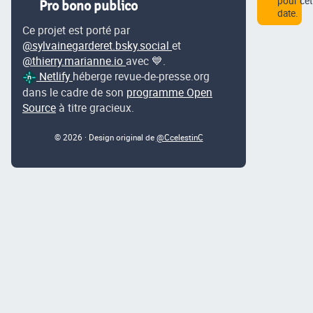
pour cet
Pro bono publico
date.
Ce projet est porté par
@sylvainegarderet.bsky.social
et
@thierry.marianne.io
avec 💙.
Netlify
héberge revue-de-presse.org
dans le cadre de son
programme Open
Source
à titre gracieux.
© 2026 · Design original de
@CcelestinC