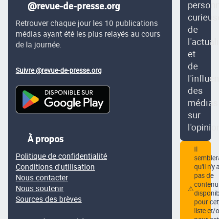
person
@revue-de-presse.org
curieus
Retrouver chaque jour les 10 publications
de
médias ayant été les plus relayés au cours
l'actual
de la journée.
et
de
Suivre @revue-de-presse.org
l'influe
des
médias
sur
l'opinio
À propos
Il
Politique de confidentialité
semblera
Conditions d'utilisation
qu'il n'y 
pas de
Nous contacter
contenu
Nous soutenir
⚠
disponib
Sources des brèves
pour cet
liste et/