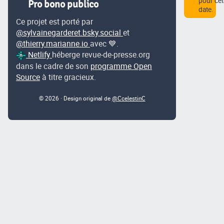
pour cet
Pro bono publico
date.
Ce projet est porté par
@sylvainegarderet.bsky.social
et
@thierry.marianne.io
avec 💙.
Netlify
héberge revue-de-presse.org
dans le cadre de son
programme Open
Source
à titre gracieux.
© 2026 · Design original de
@CcelestinC