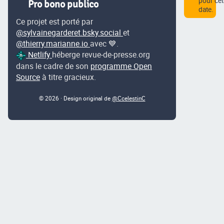
pour cet
Pro bono publico
date.
Ce projet est porté par
@sylvainegarderet.bsky.social
et
@thierry.marianne.io
avec 💙.
Netlify
héberge revue-de-presse.org
dans le cadre de son
programme Open
Source
à titre gracieux.
© 2026 · Design original de
@CcelestinC