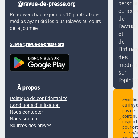
person
@revue-de-presse.org
curieus
Retrouver chaque jour les 10 publications
de
médias ayant été les plus relayés au cours
l'actual
de la journée.
et
de
Suivre @revue-de-presse.org
l'influe
des
médias
sur
l'opinio
À propos
Il
Politique de confidentialité
semblera
Conditions d'utilisation
qu'il n'y 
pas de
Nous contacter
contenu
Nous soutenir
⚠
disponib
Sources des brèves
pour cet
liste et/