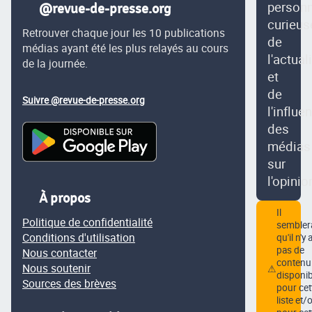
person
@revue-de-presse.org
curieus
Retrouver chaque jour les 10 publications
de
médias ayant été les plus relayés au cours
l'actual
de la journée.
et
de
Suivre @revue-de-presse.org
l'influe
des
médias
sur
l'opinio
À propos
Il
Politique de confidentialité
semblera
Conditions d'utilisation
qu'il n'y 
pas de
Nous contacter
contenu
Nous soutenir
⚠
disponib
Sources des brèves
pour cet
liste et/