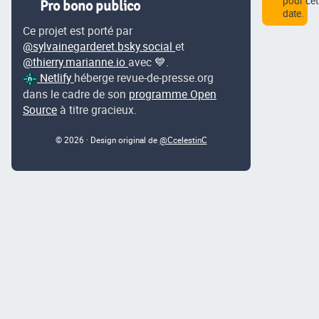
pour cet
Pro bono publico
date.
Ce projet est porté par
@sylvainegarderet.bsky.social
et
@thierry.marianne.io
avec 💙.
Netlify
héberge revue-de-presse.org
dans le cadre de son
programme Open
Source
à titre gracieux.
© 2026 · Design original de
@CcelestinC