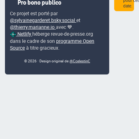
pour cet
Pro bono publico
date.
Ce projet est porté par
@sylvainegarderet.bsky.social
et
@thierry.marianne.io
avec 💙.
Netlify
héberge revue-de-presse.org
dans le cadre de son
programme Open
Source
à titre gracieux.
© 2026 · Design original de
@CcelestinC