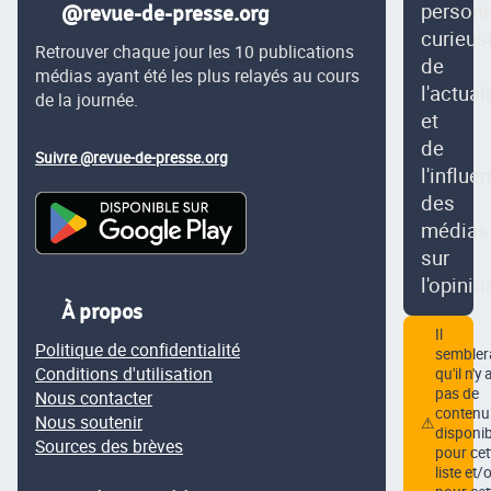
person
@revue-de-presse.org
curieus
Retrouver chaque jour les 10 publications
de
médias ayant été les plus relayés au cours
l'actual
de la journée.
et
de
Suivre @revue-de-presse.org
l'influe
des
médias
sur
l'opinio
À propos
Il
Politique de confidentialité
semblera
Conditions d'utilisation
qu'il n'y 
pas de
Nous contacter
contenu
Nous soutenir
⚠
disponib
Sources des brèves
pour cet
liste et/