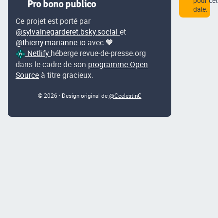
pour cet
Pro bono publico
date.
Ce projet est porté par
@sylvainegarderet.bsky.social
et
@thierry.marianne.io
avec 💙.
Netlify
héberge revue-de-presse.org
dans le cadre de son
programme Open
Source
à titre gracieux.
© 2026 · Design original de
@CcelestinC