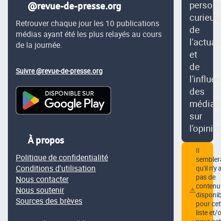
person
@revue-de-presse.org
curieus
Retrouver chaque jour les 10 publications
de
médias ayant été les plus relayés au cours
l'actual
de la journée.
et
de
Suivre @revue-de-presse.org
l'influe
des
médias
sur
l'opinio
À propos
Il
Politique de confidentialité
semblera
Conditions d'utilisation
qu'il n'y 
pas de
Nous contacter
contenu
Nous soutenir
⚠
disponib
Sources des brèves
pour cet
liste et/