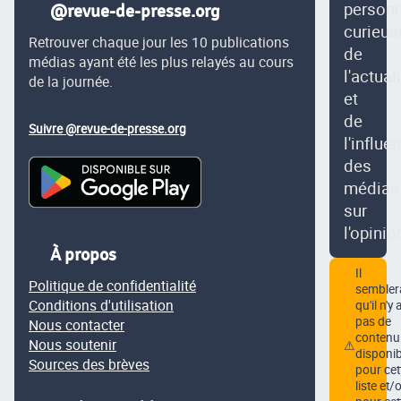
person
@revue-de-presse.org
curieus
Retrouver chaque jour les 10 publications
de
médias ayant été les plus relayés au cours
l'actual
de la journée.
et
de
Suivre @revue-de-presse.org
l'influe
des
médias
sur
l'opinio
À propos
Il
Politique de confidentialité
semblera
Conditions d'utilisation
qu'il n'y 
pas de
Nous contacter
contenu
Nous soutenir
⚠
disponib
Sources des brèves
pour cet
liste et/