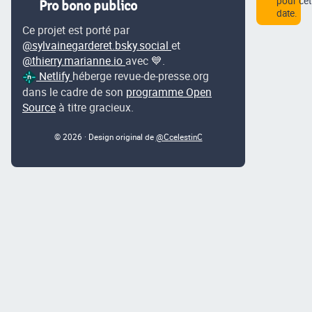
pour cet
Pro bono publico
date.
Ce projet est porté par
@sylvainegarderet.bsky.social
et
@thierry.marianne.io
avec 💙.
Netlify
héberge revue-de-presse.org
dans le cadre de son
programme Open
Source
à titre gracieux.
© 2026 · Design original de
@CcelestinC