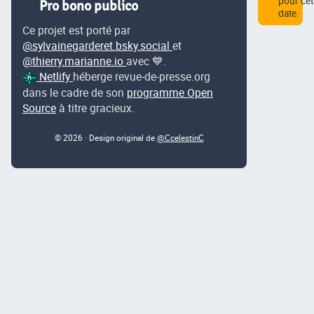
pour cet
Pro bono publico
date.
Ce projet est porté par
@sylvainegarderet.bsky.social
et
@thierry.marianne.io
avec 💙.
Netlify
héberge revue-de-presse.org
dans le cadre de son
programme Open
Source
à titre gracieux.
© 2026 · Design original de
@CcelestinC