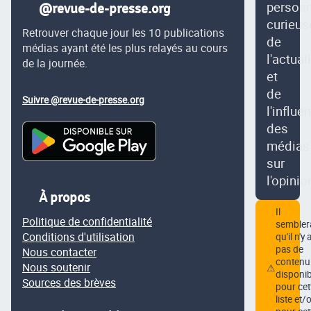
person
@revue-de-presse.org
curieus
Retrouver chaque jour les 10 publications
de
médias ayant été les plus relayés au cours
l'actual
de la journée.
et
de
Suivre @revue-de-presse.org
l'influe
des
médias
sur
l'opinio
À propos
Il
Politique de confidentialité
semblera
Conditions d'utilisation
qu'il n'y 
pas de
Nous contacter
contenu
Nous soutenir
⚠
disponib
Sources des brèves
pour cet
liste et/