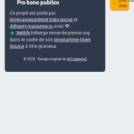
pour cet
Pro bono publico
date.
Ce projet est porté par
@sylvainegarderet.bsky.social
et
@thierry.marianne.io
avec 💙.
Netlify
héberge revue-de-presse.org
dans le cadre de son
programme Open
Source
à titre gracieux.
© 2026 · Design original de
@CcelestinC