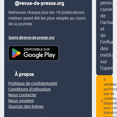
person
@revue-de-presse.org
curieus
Retrouver chaque jour les 10 publications
de
médias ayant été les plus relayés au cours
l'actual
de la journée.
et
de
Suivre @revue-de-presse.org
l'influe
des
médias
sur
l'opinio
À propos
Il
Politique de confidentialité
semblera
Conditions d'utilisation
qu'il n'y 
pas de
Nous contacter
contenu
Nous soutenir
⚠
disponib
Sources des brèves
pour cet
liste et/