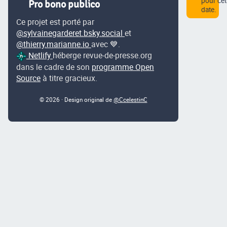
pour cet
Pro bono publico
date.
Ce projet est porté par
@sylvainegarderet.bsky.social
et
@thierry.marianne.io
avec 💙.
Netlify
héberge revue-de-presse.org
dans le cadre de son
programme Open
Source
à titre gracieux.
© 2026 · Design original de
@CcelestinC