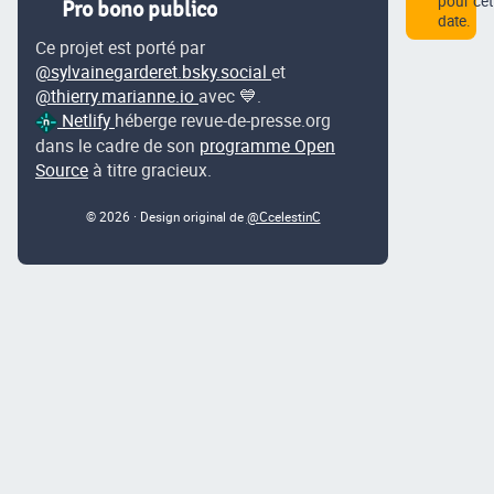
pour cet
Pro bono publico
date.
Ce projet est porté par
@sylvainegarderet.bsky.social
et
@thierry.marianne.io
avec 💙.
Netlify
héberge revue-de-presse.org
dans le cadre de son
programme Open
Source
à titre gracieux.
© 2026 · Design original de
@CcelestinC