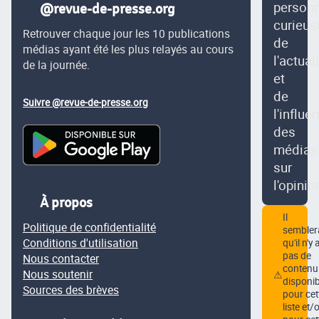
person
@revue-de-presse.org
curieus
Retrouver chaque jour les 10 publications
de
médias ayant été les plus relayés au cours
l'actual
de la journée.
et
de
Suivre @revue-de-presse.org
l'influe
des
médias
sur
l'opinio
À propos
Il
Politique de confidentialité
semblera
Conditions d'utilisation
qu'il n'y 
pas de
Nous contacter
contenu
Nous soutenir
⚠
disponib
Sources des brèves
pour cet
liste et/