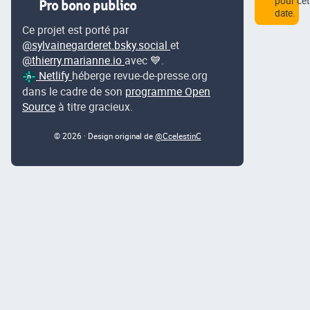
pour cet
Pro bono publico
date.
Ce projet est porté par
@sylvainegarderet.bsky.social
et
@thierry.marianne.io
avec 💙.
Netlify
héberge revue-de-presse.org
dans le cadre de son
programme Open
Source
à titre gracieux.
© 2026 · Design original de
@CcelestinC