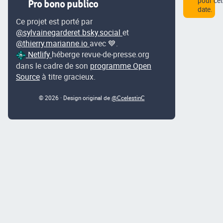
pour cet
Pro bono publico
date.
Ce projet est porté par
@sylvainegarderet.bsky.social
et
@thierry.marianne.io
avec 💙.
Netlify
héberge revue-de-presse.org
dans le cadre de son
programme Open
Source
à titre gracieux.
© 2026 · Design original de
@CcelestinC