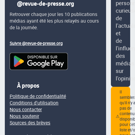
person
@revue-de-presse.org
curieus
Retrouver chaque jour les 10 publications
de
médias ayant été les plus relayés au cours
l'actual
de la journée.
et
de
Suivre @revue-de-presse.org
l'influe
des
médias
sur
l'opinio
À propos
Il
Politique de confidentialité
semblera
Conditions d'utilisation
qu'il n'y 
pas de
Nous contacter
contenu
Nous soutenir
⚠
disponib
Sources des brèves
pour cet
liste et/