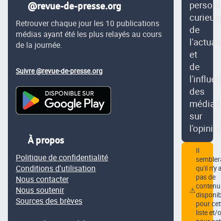
person
@revue-de-presse.org
curieus
Retrouver chaque jour les 10 publications
de
médias ayant été les plus relayés au cours
l'actual
de la journée.
et
de
Suivre @revue-de-presse.org
l'influe
des
médias
sur
l'opinio
À propos
Il
Politique de confidentialité
semblera
Conditions d'utilisation
qu'il n'y 
pas de
Nous contacter
contenu
Nous soutenir
⚠
disponib
Sources des brèves
pour cet
liste et/