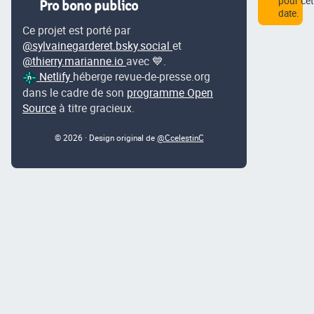
pour cet
Pro bono publico
date.
Ce projet est porté par
@sylvainegarderet.bsky.social
et
@thierry.marianne.io
avec 💙.
Netlify
héberge revue-de-presse.org
dans le cadre de son
programme Open
Source
à titre gracieux.
© 2026 · Design original de
@CcelestinC