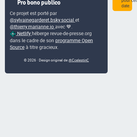
pour cet
Pro bono publico
date.
Ce projet est porté par
@sylvainegarderet.bsky.social
et
@thierry.marianne.io
avec 💙.
Netlify
héberge revue-de-presse.org
dans le cadre de son
programme Open
Source
à titre gracieux.
© 2026 · Design original de
@CcelestinC