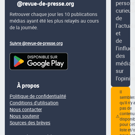
person
@revue-de-presse.org
curieus
Retrouver chaque jour les 10 publications
de
médias ayant été les plus relayés au cours
l'actual
de la journée.
et
de
Suivre @revue-de-presse.org
l'influe
des
médias
sur
l'opinio
À propos
Il
Politique de confidentialité
semblera
Conditions d'utilisation
qu'il n'y 
pas de
Nous contacter
contenu
Nous soutenir
⚠
disponib
Sources des brèves
pour cet
liste et/