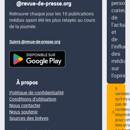
person
@revue-de-presse.org
curieus
Retrouver chaque jour les 10 publications
de
médias ayant été les plus relayés au cours
l'actual
de la journée.
et
de
Suivre @revue-de-presse.org
l'influe
des
médias
sur
l'opinio
À propos
Il
Politique de confidentialité
semblera
Conditions d'utilisation
qu'il n'y 
pas de
Nous contacter
contenu
Nous soutenir
⚠
disponib
Sources des brèves
pour cet
liste et/