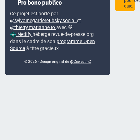
pour cet
Pro bono publico
date.
Ce projet est porté par
@sylvainegarderet.bsky.social
et
@thierry.marianne.io
avec 💙.
Netlify
héberge revue-de-presse.org
dans le cadre de son
programme Open
Source
à titre gracieux.
© 2026 · Design original de
@CcelestinC