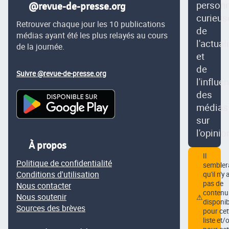
person
@revue-de-presse.org
curieus
Retrouver chaque jour les 10 publications
de
médias ayant été les plus relayés au cours
l'actual
de la journée.
et
de
Suivre @revue-de-presse.org
l'influe
des
médias
sur
l'opinio
À propos
Il
Politique de confidentialité
semblera
Conditions d'utilisation
qu'il n'y 
pas de
Nous contacter
contenu
Nous soutenir
⚠
disponib
Sources des brèves
pour cet
liste et/