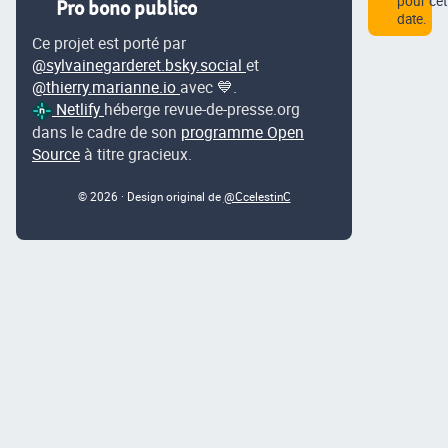
pour cet
Pro bono publico
date.
Ce projet est porté par
@sylvainegarderet.bsky.social
et
@thierry.marianne.io
avec 💙.
Netlify
héberge revue-de-presse.org
dans le cadre de son
programme Open
Source
à titre gracieux.
© 2026 · Design original de
@CcelestinC